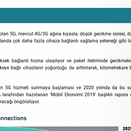
e olan 5G, mevcut 4G/3G ağına kıyasla; düşük gecikme süresi, 
 alanda çok daha fazla cihaza bağlantı sağlama yeteneği gibi ö
sek bağlantı hızına ulaşılıyor ve paket iletiminde gecikmel
keye bağlı cihazların yoğunluğu da arttırılarak, kilometrekare
ün 5G hizmeti sunmaya başlaması ve 2020 yılında da bu say
tarafından hazırlanan ‘Mobil Ekonomi 2019’ başlıklı rapora 
uracağı öngörülüyor.