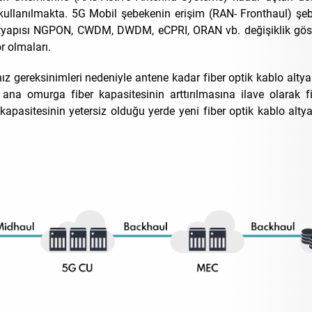
 kullanılmakta. 5G Mobil şebekenin erişim (RAN- Fronthaul) şeb
 altyapısı NGPON, CWDM, DWDM, eCPRI, ORAN vb. değişiklik gö
or olmaları.
ız gereksinimleri nedeniyle antene kadar fiber optik kablo alty
a omurga fiber kapasitesinin arttırılmasına ilave olarak fi
asitesinin yetersiz olduğu yerde yeni fiber optik kablo altya