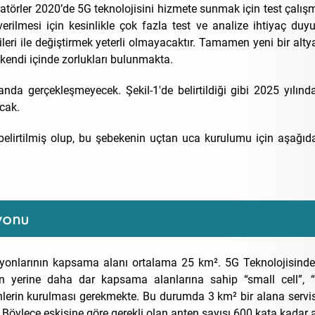
eratörler 2020’de 5G teknolojisini hizmete sunmak için test çalış
verilmesi için kesinlikle çok fazla test ve analize ihtiyaç duy
leri ile değiştirmek yeterli olmayacaktır. Tamamen yeni bir alty
 kendi içinde zorlukları bulunmakta.
nda gerçekleşmeyecek. Şekil-1'de belirtildiği gibi 2025 yılın
cak.
belirtilmiş olup, bu şebekenin uçtan uca kurulumu için aşağıda
yonu
yonlarının kapsama alanı ortalama 25 km². 5G Teknolojisinde
erine daha dar kapsama alanlarına sahip “small cell”, “
nlerin kurulması gerekmekte. Bu durumda 3 km² bir alana servis
 Böylece eskisine göre gerekli olan anten sayısı 600 kata kadar ar