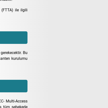
FTTA) ile ilgili
 gerekecektir. Bu
ar anten kurulumu
EC- Multi-Access
ca tüm şebekede