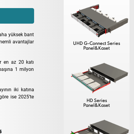
daha yüksek bant
nemli avantajlar
UHD G-Connect Series
Panel&Kaset
er en az 20 katı
 başına 1 milyon
ının iki katına
göre ise 2025’te
HD Series
Panel&Kaset