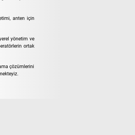
timi, anten için
 yerel yönetim ve
eratörlerin ortak
olama çözümlerini
mekteyiz.