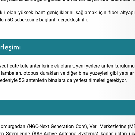
 olan yüksek bant genişliklerini sağlamak için fiber altyapı (
en 5G şebekesine bağlantı gerçekleştirilir.
rleşimi
ut çatı/kule antenlerine ek olarak, yeni yerlere anten kurulumu
ik lambaları, otobüs durakları ve diğer bina yüzeyleri gibi yapıl
edeniyle 5G antenlerin binalara da yerleştirilmeleri gerekiyor.
na omurgadan (NGC-Next Generation Core), Veri Merkezlerine (M
en Sitemlerine (AAS-Active Antenna Systems) kadar uçtan u