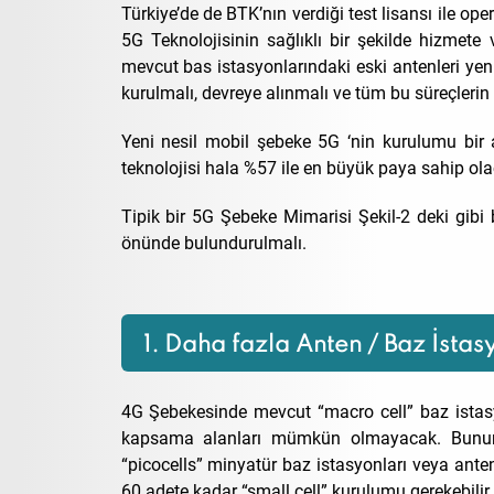
Türkiye’de de BTK’nın verdiği test lisansı ile op
5G Teknolojisinin sağlıklı bir şekilde hizmete 
mevcut bas istasyonlarındaki eski antenleri yeni
kurulmalı, devreye alınmalı ve tüm bu süreçlerin
Yeni nesil mobil şebeke 5G ‘nin kurulumu bir a
teknolojisi hala %57 ile en büyük paya sahip ola
Tipik bir 5G Şebeke Mimarisi Şekil-2 deki gibi 
önünde bulundurulmalı.
1. Daha fazla Anten / Baz İstas
4G Şebekesinde mevcut “macro cell” baz istas
kapsama alanları mümkün olmayacak. Bunun y
“picocells” minyatür baz istasyonları veya ante
60 adete kadar “small cell” kurulumu gerekebilir.