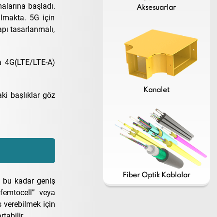
malarına başladı.
Aksesuarlar
ulmakta. 5G için
apı tasarlanmalı,
da 4G(LTE/LTE-A)
Kanalet
ki başlıklar göz
Fiber Optik Kablolar
 bu kadar geniş
femtocell” veya
 verebilmek için
tabilir.