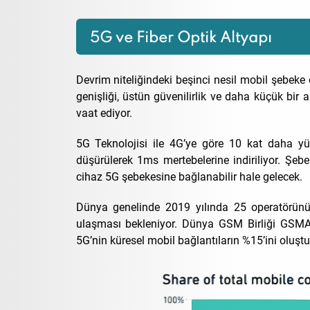
5G ve Fiber Optik Altyapı
Devrim niteliğindeki beşinci nesil mobil şebek
genişliği, üstün güvenilirlik ve daha küçük bir
vaat ediyor.
5G Teknolojisi ile 4G’ye göre 10 kat daha yük
düşürülerek 1ms mertebelerine indiriliyor. Şebe
cihaz 5G şebekesine bağlanabilir hale gelecek.
Dünya genelinde 2019 yılında 25 operatörün
ulaşması bekleniyor. Dünya GSM Birliği GSMA 
5G’nin küresel mobil bağlantıların %15’ini oluşt