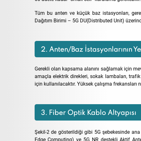
Tüm bu anten ve küçük baz istasyonları, gerekli
Dağıtım Birimi – 5G DU(Distributed Unit) üzerind
2. Anten/Baz İstasyonlarının Ye
Gerekli olan kapsama alanını sağlamak için mevc
amaçla elektrik direkleri, sokak lambaları, traf
için kullanılacaktır. Yüksek çalışma frekansları n
3. Fiber Optik Kablo Altyapısı
Şekil-2 de gösterildiği gibi 5G şebekesinde a
Edge Computing) ve 5G NR destekli Aktif Ant