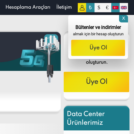
₺
$
€
Hesaplama Araçları
İletişim
X
Bültenler ve indirimler
almak için bir hesap oluşturun
Bültenler ve
Üye Ol
indirimler
almak için bir hesap
oluşturun.
Üye Ol
Data Center
Ürünlerimiz