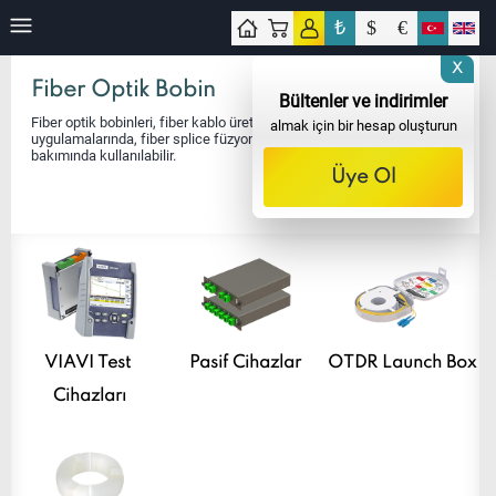
₺
$
€
işim
X
Fiber Optik Bobin
Bültenler ve indirimler
Fiber optik bobinleri, fiber kablo üretiminde, fiber konnektör
almak için bir hesap oluşturun
uygulamalarında, fiber splice füzyon bağlantılarında ve network
bakımında kullanılabilir.
Üye Ol
VIAVI Test 
Pasif Cihazlar
OTDR Launch Box
Cihazları