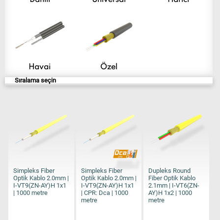
Dahili
Universal
Harici
Havai
Özel
Sıralama seçin
Simpleks Fiber
Simpleks Fiber
Dupleks Round
Optik Kablo 2.0mm |
Optik Kablo 2.0mm |
Fiber Optik Kablo
I-VT9(ZN-AY)H 1x1
I-VT9(ZN-AY)H 1x1
2.1mm | I-VT6(ZN-
| 1000 metre
| CPR: Dca | 1000
AY)H 1x2 | 1000
metre
metre