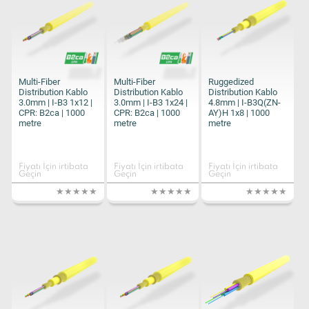
Multi-Fiber
Multi-Fiber
Ruggedized
Distribution Kablo
Distribution Kablo
Distribution Kablo
3.0mm | I-B3 1x12 |
3.0mm | I-B3 1x24 |
4.8mm | I-B3Q(ZN-
CPR: B2ca | 1000
CPR: B2ca | 1000
AY)H 1x8 | 1000
metre
metre
metre
Fiyatı İçin irtibata
Fiyatı İçin irtibata
Fiyatı İçin irtibata
Geçin
Geçin
Geçin