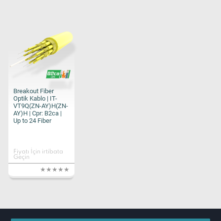
Breakout Fiber
Optik Kablo | IT-
VT9Q(ZN-AY)H(ZN-
AY)H | Cpr: B2ca |
Up to 24 Fiber
Fiyatı İçin irtibata
Geçin