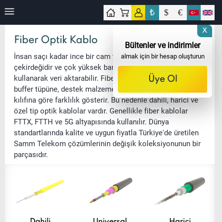
₺
$
€
işim
X
Fiber Optik Kablo
Bültenler ve indirimler
İnsan saçı kadar ince bir cam tüp, fiber optik kabloların
almak için bir hesap oluşturun
çekirdeğidir ve çok yüksek bant genişliğinde ışık sinyalleri
kullanarak veri aktarabilir. Fiber optik kablolar, fiber tipine,
Üye Ol
buffer tüpüne, destek malzemesine ve koruyucu dış
kılıfına göre farklılık gösterir. Bu nedenle dahili, harici ve
özel tip optik kablolar vardır. Genellikle fiber kablolar
FTTX, FTTH ve 5G altyapısında kullanılır. Dünya
standartlarında kalite ve uygun fiyatla Türkiye'de üretilen
Samm Telekom çözümlerinin değişik koleksiyonunun bir
parçasıdır.