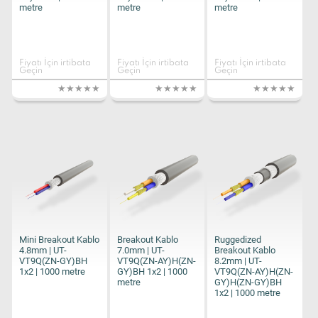
metre
metre
metre
Fiyatı İçin irtibata
Fiyatı İçin irtibata
Fiyatı İçin irtibata
Geçin
Geçin
Geçin
Mini Breakout Kablo
Breakout Kablo
Ruggedized
4.8mm | UT-
7.0mm | UT-
Breakout Kablo
VT9Q(ZN-GY)BH
VT9Q(ZN-AY)H(ZN-
8.2mm | UT-
1x2 | 1000 metre
GY)BH 1x2 | 1000
VT9Q(ZN-AY)H(ZN-
metre
GY)H(ZN-GY)BH
1x2 | 1000 metre