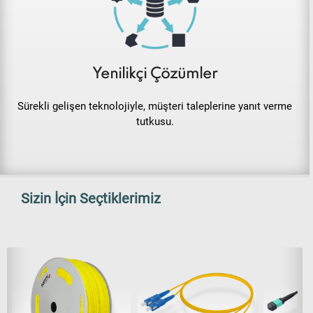
Sürekli gelişen teknolojiyle, müşteri taleplerine yanıt verme
tutkusu.
Sizin İçin Seçtiklerimiz
OBK-1x2 | 1000 Metre
SC/UPC-SC/UPC | Single
MTP Elite 
Hazır Makaralı | Dupleks
Mode G657.A2 Duplex
Cord | Base