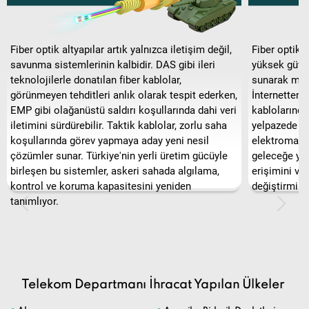
teknolojilerle donatılan fiber kablolar,
sunarak mode
görünmeyen tehditleri anlık olarak tespit ederken,
İnternetten t
EMP gibi olağanüstü saldırı koşullarında dahi veri
kablolarında
iletimini sürdürebilir. Taktik kablolar, zorlu saha
yelpazede ku
koşullarında görev yapmaya aday yeni nesil
elektromanye
çözümler sunar. Türkiye'nin yerli üretim gücüyle
geleceğe yöne
birleşen bu sistemler, askeri sahada algılama,
erişimini ve
kontrol ve koruma kapasitesini yeniden
değiştirmişti
tanımlıyor.
Telekom Departmanı İhracat Yapılan Ülkeler
Almanya
Amerika Birleşik Devletleri
Avustralya
Azerbaycan
Belçika
Birleşik Arap Emirlikleri
Birleşik Krallık
Bolivya
Bosna Hersek
Bulgaristan