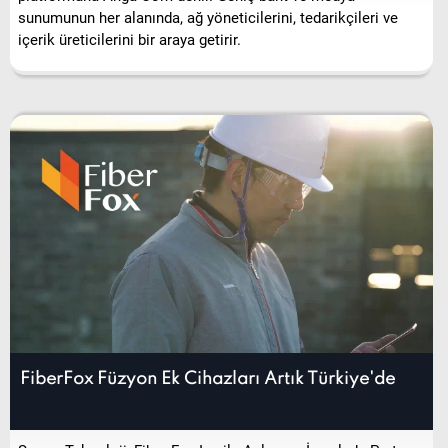
FiberFox Füzyon Ek Cihazları Artık Türkiye'de
Samm Teknoloji, Fiber Fox Inc ile Anlaşma İmzaladı. Partner
şirket FiberFox'un ana ürünleri; Fusion Ek Cihazları, Fiber
Optik Kesici ve Termal Kablo Sıyırıcı gibi, artık Türkiye'de
Telecom Samm web sitesinde mevcut olacaktır.