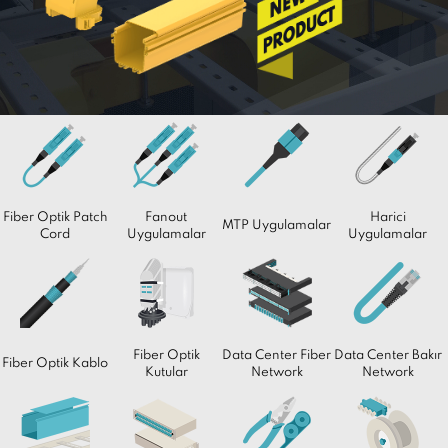
Fiber Optik Patch
Fanout
Harici
MTP Uygulamalar
Cord
Uygulamalar
Uygulamalar
Fiber Optik
Data Center Fiber
Data Center Bakır
Fiber Optik Kablo
Kutular
Network
Network
Data Center
Fiber
Fiber Optik
Fiber Optik
Kablolama
Sonlandırma
Aletler
Aksesuarlar
Yapıları
Birimleri