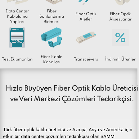
Fiber Kablo
Test Ekipmanları
Transceivers
İndirimli Ürünler
Kanalları
Hızla Büyüyen Fiber Optik Kablo Üreticisi
ve Veri Merkezi Çözümleri Tedarikçisi.
Türk fiber optik kablo üreticisi ve Avrupa, Asya ve Amerika için
etkin bir data center çözümleri tedarikçisi olan SAMM
Teknoloji, küresel pazara çok yüksek potansiyelle katıldı.
SAMM, çok çeşitli fiber optik kablolar ve uygulamalar, Data
Center panelleri, kablolama sistemleri, fiber ek kutuları ve
sonlandırma ünitelerini tasarlar ve üretir.