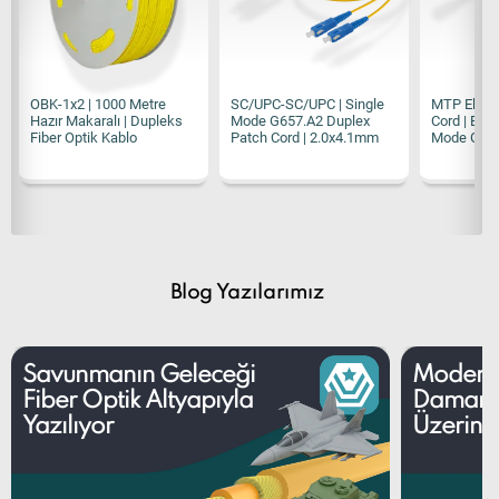
Fiber Optik Kablo
Patch Cord | 2.0x4.1mm
Mode G65
Blog Yazılarımız
Savunmanın Geleceği
Modern
Fiber Optik Altyapıyla
Damarla
Yazılıyor
Üzerine 
Fiber optik altyapılar artık yalnızca iletişim değil,
Fiber optik k
savunma sistemlerinin kalbidir. DAS gibi ileri
yüksek güven