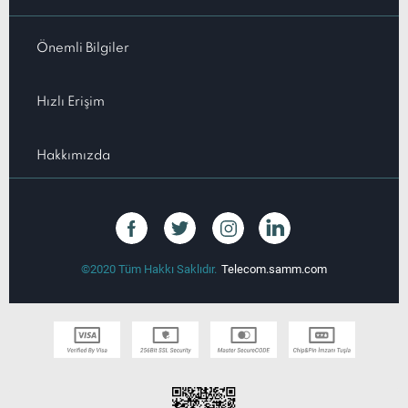
Hakkımızda
©2020 Tüm Hakkı Saklıdır.
Telecom.samm.com
T
-Soft
E-Ticaret
Sistemleriyle Hazırlanmıştır.