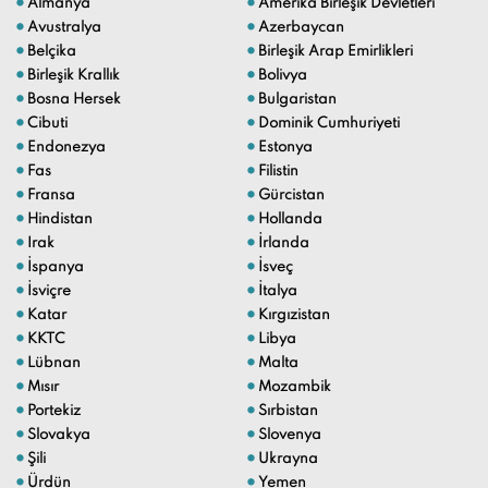
Cibuti
Dominik Cumhuriyeti
Endonezya
Estonya
Fas
Filistin
Fransa
Gürcistan
Hindistan
Hollanda
Irak
İrlanda
İspanya
İsveç
İsviçre
İtalya
Katar
Kırgızistan
KKTC
Libya
Lübnan
Malta
Mısır
Mozambik
Portekiz
Sırbistan
Slovakya
Slovenya
Şili
Ukrayna
Ürdün
Yemen
Yunanistan