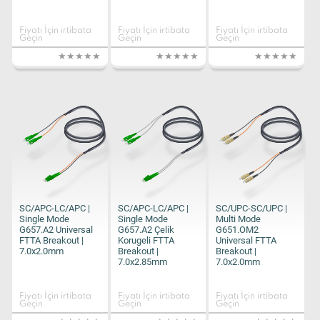
Fiyatı İçin irtibata
Fiyatı İçin irtibata
Fiyatı İçin irtibata
Geçin
Geçin
Geçin
SC/APC-LC/APC |
SC/APC-LC/APC |
SC/UPC-SC/UPC |
Single Mode
Single Mode
Multi Mode
G657.A2 Universal
G657.A2 Çelik
G651.OM2
FTTA Breakout |
Korugeli FTTA
Universal FTTA
7.0x2.0mm
Breakout |
Breakout |
7.0x2.85mm
7.0x2.0mm
Fiyatı İçin irtibata
Fiyatı İçin irtibata
Fiyatı İçin irtibata
Geçin
Geçin
Geçin