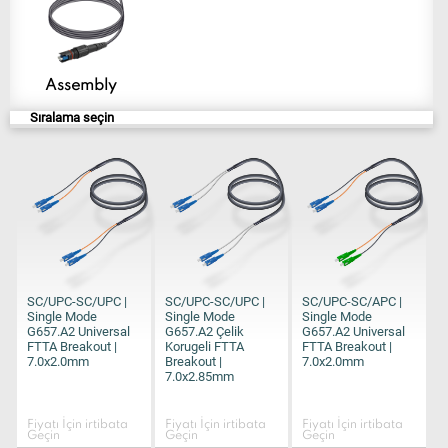
Assembly
Sıralama seçin
SC/UPC-SC/UPC |
SC/UPC-SC/UPC |
SC/UPC-SC/APC |
Single Mode
Single Mode
Single Mode
G657.A2 Universal
G657.A2 Çelik
G657.A2 Universal
FTTA Breakout |
Korugeli FTTA
FTTA Breakout |
7.0x2.0mm
Breakout |
7.0x2.0mm
7.0x2.85mm
Fiyatı İçin irtibata
Fiyatı İçin irtibata
Fiyatı İçin irtibata
Geçin
Geçin
Geçin