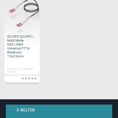
SC/UPC-SC/UPC |
Multi Mode
G651.OM4
Universal FTTA
Breakout |
7.0x2.0mm
Fiyatı İçin irtibata
Geçin
E-BÜLTEN