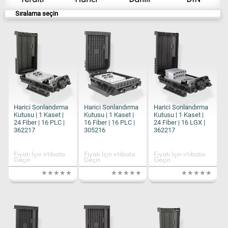
Yeraltı
Harici
Dahili
DIN
Sıralama seçin
Harici Sonlandırma
Harici Sonlandırma
Harici Sonlandırma
Kutusu | 1 Kaset |
Kutusu | 1 Kaset |
Kutusu | 1 Kaset |
24 Fiber | 16 PLC |
16 Fiber | 16 PLC |
24 Fiber | 16 LGX |
362217
305216
362217
Fiyatı İçin irtibata
Fiyatı İçin irtibata
Fiyatı İçin irtibata
Geçin
Geçin
Geçin