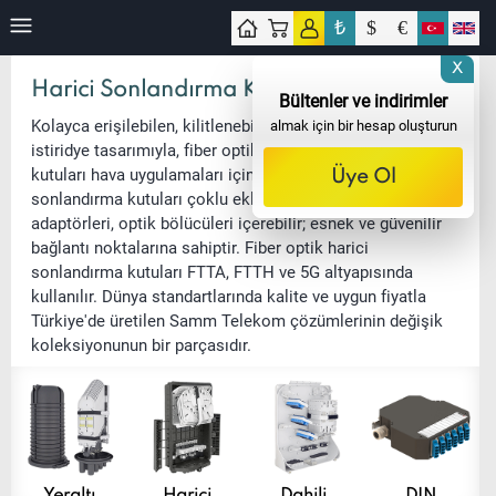
₺
$
€
işim
X
Harici Sonlandırma Kutuları
Bültenler ve indirimler
Kolayca erişilebilen, kilitlenebilen sağlam ve dayanıklı
almak için bir hesap oluşturun
istiridye tasarımıyla, fiber optik harici sonlandırma
kutuları hava uygulamaları için idealdir. Samm
Üye Ol
sonlandırma kutuları çoklu ekleme kasetleri, fiber patch
adaptörleri, optik bölücüleri içerebilir; esnek ve güvenilir
bağlantı noktalarına sahiptir. Fiber optik harici
sonlandırma kutuları FTTA, FTTH ve 5G altyapısında
kullanılır. Dünya standartlarında kalite ve uygun fiyatla
Türkiye'de üretilen Samm
Telekom
çözümlerinin değişik
koleksiyonunun bir parçasıdır.