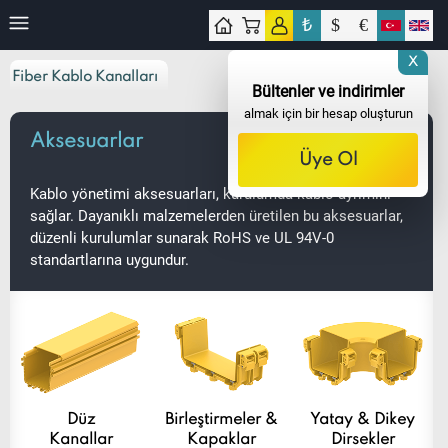
₺
$
€
işim
X
Fiber Kablo Kanalları
Bültenler ve indirimler
almak için bir hesap oluşturun
Aksesuarlar
Üye Ol
Kablo yönetimi aksesuarları, kurulumda kablo ayrımını
sağlar. Dayanıklı malzemelerden üretilen bu aksesuarlar,
düzenli kurulumlar sunarak RoHS ve UL 94V-0
standartlarına uygundur.
Düz
Birleştirmeler &
Yatay & Dikey
Kanallar
Kapaklar
Dirsekler