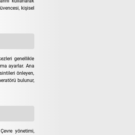
rını kullanarak
üvencesi, kişisel
zleri genellikle
kıma ayarlar. Ana
intileri önleyen,
neratörü bulunur,
Çevre yönetimi,