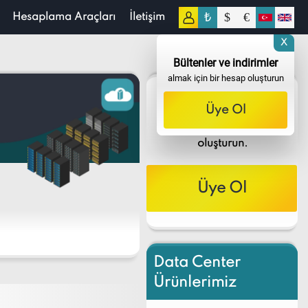
₺
$
€
Hesaplama Araçları
İletişim
X
Bültenler ve indirimler
almak için bir hesap oluşturun
Bültenler ve
Üye Ol
indirimler
almak için bir hesap
oluşturun.
Üye Ol
Data Center
Ürünlerimiz