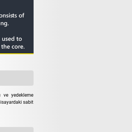
ğı ve yedekleme
gisayardaki sabit