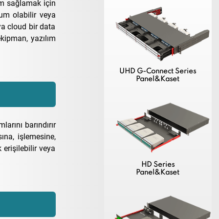
im sağlamak için
lum olabilir veya
eya cloud bir data
ekipman, yazılım
UHD G-Connect Series
Panel&Kaset
larını barındırır
sına, işlemesine,
rişilebilir veya
HD Series
Panel&Kaset