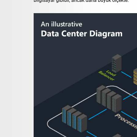
bilgisayar gibidir, ancak daha büyük ölçekte.