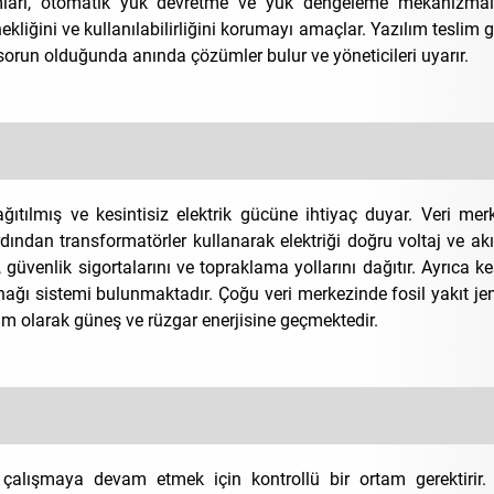
ları, otomatik yük devretme ve yük dengeleme mekanizmala
liğini ve kullanılabilirliğini korumayı amaçlar. Yazılım teslim g
ir sorun olduğunda anında çözümler bulur ve yöneticileri uyarır.
ıtılmış ve kesintisiz elektrik gücüne ihtiyaç duyar. Veri merke
rdından transformatörler kullanarak elektriği doğru voltaj ve a
güvenlik sigortalarını ve topraklama yollarını dağıtır. Ayrıca kes
nağı sistemi bulunmaktadır. Çoğu veri merkezinde fosil yakıt je
m olarak güneş ve rüzgar enerjisine geçmektedir.
alışmaya devam etmek için kontrollü bir ortam gerektirir. 