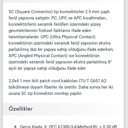
SC (Square Connector) tip konnektörler 2.5 mm çaplı
ferül yapısına sahiptir. PC, UPC ve APC kısaltmaları,
konnektörlerin seramik ferülleri üzerindeki yüzey
geometrilerinin fiziksel farklarını ifade eden
tanımlamalardır. UPC (Ultra Physical Contact)
konnektörün üzerindeki seramik ferül yapısının ekstra
parlatılmış düz bir yapıya sahip olduğunu ifade ederken;
APC (Angled Physical Contact) ise konnektörün
üzerindeki seramik ferül yapısının ekstra parlatılmış 8°
açılı bir yapıya sahip olduğunu ifade eder.
2.0x4.1 mm ikili patch cord kabloları ITU-T G657.A2
bükülmeye duyarlı fiberler ile üretilir. Daha sonra her iki
ucuna SC tip konnektör montajı yapılır.
Özellikler
Geçiş Kaybı, IL (IEC 61300-3-4-Method-B): ≤ 0.30 dB