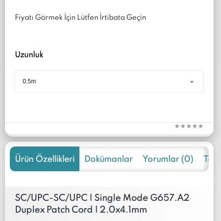
Fiyatı Görmek İçin Lütfen İrtibata Geçin
Uzunluk
Ürün Özellikleri
Dokümanlar
Yorumlar (0)
Tekli
SC/UPC-SC/UPC | Single Mode G657.A2
Duplex Patch Cord | 2.0x4.1mm