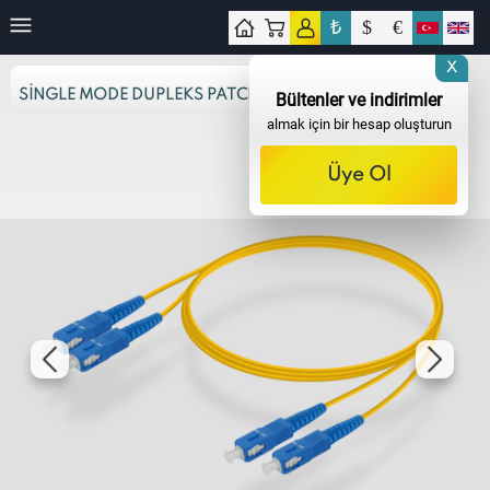
₺
$
€
işim
X
SINGLE MODE DUPLEKS PATCH CORD
Bültenler ve indirimler
almak için bir hesap oluşturun
Üye Ol