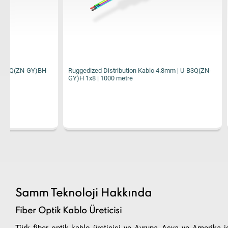
Ruggedized Distribution Kablo 4.8mm | U-B3Q(ZN-
Ruggedized Dis
GY)H 1x8 | 1000 metre
GY)H 1x12 | 10
Samm Teknoloji Hakkında
Fiber Optik Kablo Üreticisi
Türk fiber optik kablo üreticisi ve Avrupa, Asya ve Amerika i