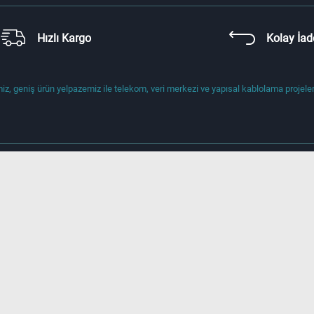
Hızlı Kargo
Kolay İad
z, geniş ürün yelpazemiz ile telekom, veri merkezi ve yapısal kablolama projelerin
Hakkımızda
Adres
Gebze Organize Sanayi Bölgesi (GOSB
800. Sok No: 802, 41400 Gebze-Kocael
Telefon
+90 444 1 176, +90 262 677 1680
ri
E-posta
Türkiye'den Yurtiçi Talepler İçin