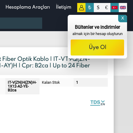
₺
$
€
Hesaplama Araçları
İletişim
0
X
0,00
TL
Bültenler ve indirimler
almak için bir hesap oluşturun
Üye Ol
 Fiber Optik Kablo | IT-VT9Q(ZN-
AY)H | Cpr: B2ca | Up to 24 Fiber
IT-V(ZN)H(ZN)H-
Kalan Stok
1
1X12-A2-YE-
B2ca