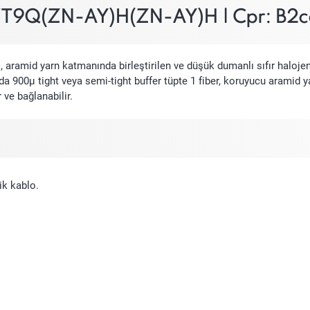
-VT9Q(ZN-AY)H(ZN-AY)H | Cpr: B2ca
, aramid yarn katmanında birleştirilen ve düşük dumanlı sıfır haloje
da 900µ tight veya semi-tight buffer tüpte 1 fiber, koruyucu aramid
 ve bağlanabilir.
ik kablo.