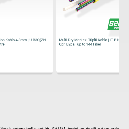
 | U-B3Q(ZN-
Multi Dry Merkezi Tüplü Kablo | IT-B1Q(ZN-AY)H |
Mu
Cpr: B2ca | up to 144 Fiber
B2
üksek potansiyelle katıldı. SAMM, harici ve dahili ortamlarda