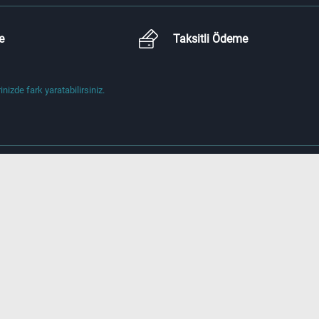
e
Taksitli Ödeme
izde fark yaratabilirsiniz.
) İhsandede Cd.
i, Türkiye