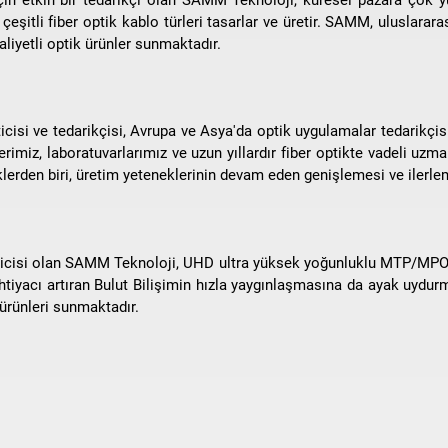
eşitli fiber optik kablo türleri tasarlar ve üretir. SAMM, uluslararas
aliyetli optik ürünler sunmaktadır.
cisi ve tedarikçisi, Avrupa ve Asya'da optik uygulamalar tedarikçisi 
miz, laboratuvarlarımız ve uzun yıllardır fiber optikte vadeli uzmanlı
lerden biri, üretim yeteneklerinin devam eden genişlemesi ve ilerlem
eticisi olan SAMM Teknoloji, UHD ultra yüksek yoğunluklu MTP/MPO p
tiyacı artıran Bulut Bilişimin hızla yaygınlaşmasına da ayak uydur
 ürünleri sunmaktadır.