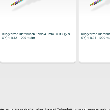
tribution Kablo 4.8mm | U-B3Q(ZN-
Ruggedized Distribution Kablo 4.8mm
00 metre
GY)H 1x24 | 1000 metre
çin etkin bir tedarikçi olan SAMM Teknoloji, küresel pazara çok y