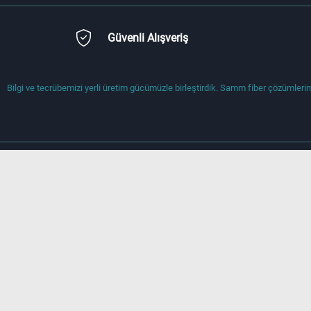
Güvenli Alışveriş
Bilgi ve tecrübemizi yerli üretim gücümüzle birleştirdik. Samm fiber çözümlerimi
Önemli Bilgiler
Hızlı Erişim
Teslimat Koşulları
Anasayfa
Üyelik Sözleşmesi
Yeni Ürünler
Satış Sözleşmesi
İletişim
Garanti ve İade Koşulları
Müşteri Hizmetle
Gizlilik ve Güvenlik
Sepetim