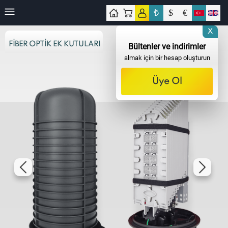
₺
$
€
işim
X
FIBER OPTIK EK KUTULARI
Bültenler ve indirimler
almak için bir hesap oluşturun
Üye Ol