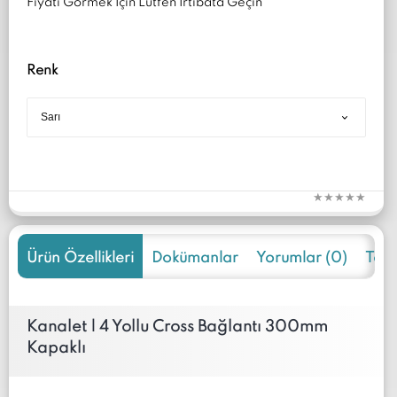
Fiyatı Görmek İçin Lütfen İrtibata Geçin
Renk
Ürün Özellikleri
Dokümanlar
Yorumlar (0)
Tekli
Kanalet | 4 Yollu Cross Bağlantı 300mm
Kapaklı