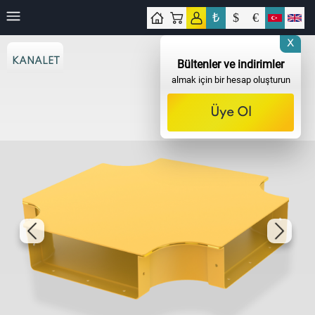
₺
$
€
işim
X
KANALET
Bültenler ve indirimler
almak için bir hesap oluşturun
Üye Ol