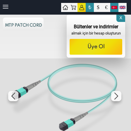
₺
$
€
işim
X
MTP PATCH CORD
Bültenler ve indirimler
almak için bir hesap oluşturun
Üye Ol