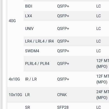
BIDI
QSFP+
LC
LX4
QSFP+
LC
40G
UNIV
QSFP+
LC
LR4 / LRL4 / IR4
QSFP+
LC
SWDM4
QSFP+
LC
12F M
PLRL4 / PLR4
QSFP+
(MPO)
12F M
4x10G
IR / LR
QSFP+
(MPO)
24F M
10x10G
LR
CPAK
(MPO)
SR
SFP28
LC