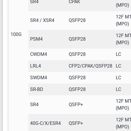
SR4
CPAK
(MPO)
12F M
SR4 / XSR4
QSFP28
(MPO)
100G
12F M
PSM4
QSFP28
(MPO)
CWDM4
QSFP28
LC
LRL4
CFP2/CPAK/QSFP28
LC
SWDM4
QSFP28
LC
SR-BD
QSFP28
LC
12F M
SR4
QSFP+
(MPO)
12F M
40G-C/X/ESR4
QSFP+
(MPO)