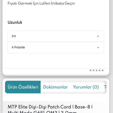
Fiyatı Görmek İçin Lütfen İrtibata Geçin
Uzunluk
Ürün Özellikleri
Dokümanlar
Yorumlar (0)
Tekli
MTP Elite Dişi-Dişi Patch Cord | Base-8 |