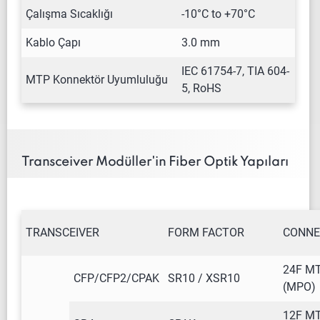
Çalışma Sıcaklığı
-10°C to +70°C
Kablo Çapı
3.0 mm
IEC 61754-7, TIA 604-
MTP Konnektör Uyumluluğu
5, RoHS
Transceiver Modüller'in Fiber Optik Yapıları
TRANSCEIVER
FORM FACTOR
CONNE
24F M
CFP/CFP2/CPAK
SR10 / XSR10
(MPO)
12F M