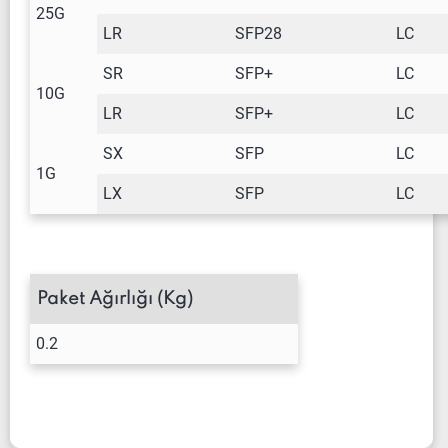
25G
LR
SFP28
LC
SR
SFP+
LC
10G
LR
SFP+
LC
SX
SFP
LC
1G
LX
SFP
LC
Paket Ağırlığı (Kg)
0.2