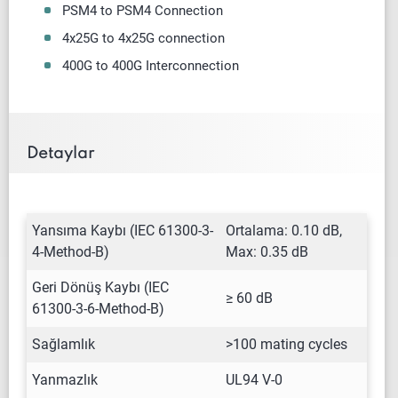
PSM4 to PSM4 Connection
4x25G to 4x25G connection
400G to 400G Interconnection
Detaylar
Yansıma Kaybı (IEC 61300-3-
Ortalama: 0.10 dB,
4-Method-B)
Max: 0.35 dB
Geri Dönüş Kaybı (IEC
≥ 60 dB
61300-3-6-Method-B)
Sağlamlık
>100 mating cycles
Yanmazlık
UL94 V-0