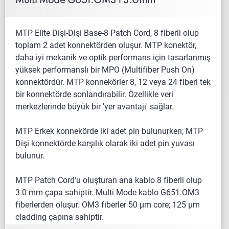
Multi Mode G651.OM3 | 3.0mm
MTP Elite Dişi-Dişi Base-8 Patch Cord, 8 fiberli olup
toplam 2 adet konnektörden oluşur. MTP konektör,
daha iyi mekanik ve optik performans için tasarlanmış
yüksek performanslı bir MPO (Multifiber Push On)
konnektördür. MTP konnekörler 8, 12 veya 24 fiberi tek
bir konnektörde sonlandırabilir. Özellikle veri
merkezlerinde büyük bir 'yer avantajı' sağlar.
MTP Erkek konnekörde iki adet pin bulunurken; MTP
Dişi konnektörde karşılık olarak iki adet pin yuvası
bulunur.
MTP Patch Cord'u oluşturan ana kablo 8 fiberli olup
3.0 mm çapa sahiptir.
Multi Mode kablo G651.OM3
fiberlerden oluşur. OM3 fiberler 50 µm core; 125 µm
cladding çapına sahiptir.