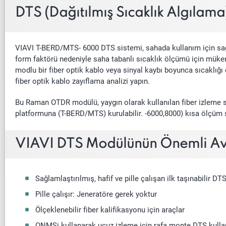
DTS (Dağıtılmış Sıcaklık Algılam
VIAVI T-BERD/MTS- 6000 DTS sistemi, sahada kullanım için sağlaml
form faktörü nedeniyle saha tabanlı sıcaklık ölçümü için mükem
modlu bir fiber optik kablo veya sinyal kaybı boyunca sıcaklığı
fiber optik kablo zayıflama analizi yapın.
Bu Raman OTDR modülü, yaygın olarak kullanılan fiber izleme sis
platformuna (T-BERD/MTS) kurulabilir. -6000,8000) kısa ölçüm s
VIAVI DTS Modülünün Önemli Ava
Sağlamlaştırılmış, hafif ve pille çalışan ilk taşınabilir D
Pille çalışır: Jeneratöre gerek yoktur
Ölçeklenebilir fiber kalifikasyonu için araçlar
ONMSi kullanarak ucuz izleme için rafa monte DTS kullanıl