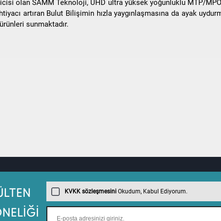
eticisi olan SAMM Teknoloji, UHD ultra yüksek yoğunluklu MTP/MPO p
tiyacı artıran Bulut Bilişimin hızla yaygınlaşmasına da ayak uydur
 ürünleri sunmaktadır.
KVKK sözleşmesini
Okudum, Kabul Ediyorum.
ÜLTEN
NELİĞİ