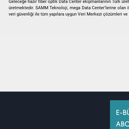
Geleceğe hazır fiber optik Data Center ekipmanlarının Türk ür
üretmektedir. SAMM Teknoloji, mega Data Center'lerine olan ih
veri güvenliği ile tüm yapılara uygun Veri Merkezi çözümleri ve
E-B
ABO