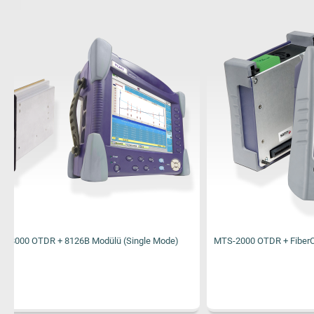
MTS-2000 OTDR + FiberComplete
OLP-82 Optik G