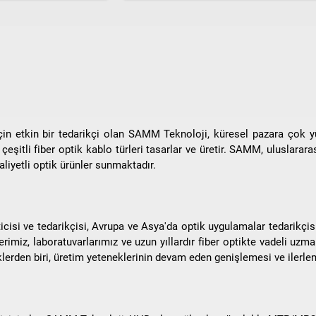
çin etkin bir tedarikçi olan SAMM Teknoloji, küresel pazara çok y
eşitli fiber optik kablo türleri tasarlar ve üretir. SAMM, uluslararas
aliyetli optik ürünler sunmaktadır.
cisi ve tedarikçisi, Avrupa ve Asya'da optik uygulamalar tedarikçisi 
miz, laboratuvarlarımız ve uzun yıllardır fiber optikte vadeli uzmanlı
lerden biri, üretim yeteneklerinin devam eden genişlemesi ve ilerlem