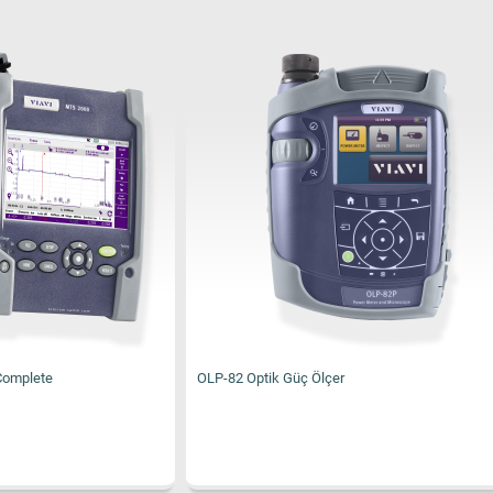
üç Ölçer
OLP-39 SmartPocket V2 TruePON Tes