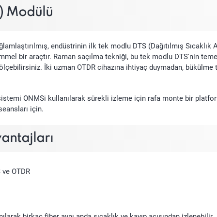
a) Modülü
aştırılmış, endüstrinin ilk tek modlu DTS (Dağıtılmış Sıcaklık Algıla
mel bir araçtır. Raman saçılma tekniği, bu tek modlu DTS'nin temeli
 ölçebilirsiniz. İki uzman OTDR cihazına ihtiyaç duymadan, bükülme 
temi ONMSi kullanılarak sürekli izleme için rafa monte bir platforma
eansları için.
ntajları
TS ve OTDR
arak birkaç fiber aynı anda sıcaklık ve kayıp açısından izlenebilir