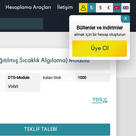
₺
$
€
Hesaplama Araçları
İletişim
0
X
0,00
TL
Bültenler ve indirimler
almak için bir hesap oluşturun
Üye Ol
ıtılmış Sıcaklık Algılama) Modülü
DTS-Module
Kalan Stok
1000
VIAVI
TEKLIF TALEBI