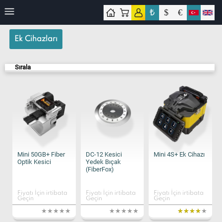
₺
$
€
işim
Ek Cihazları
Sırala
Mini 50GB+ Fiber
DC-12 Kesici
Mini 4S+ Ek Cihazı
Optik Kesici
Yedek Bıçak
(FiberFox)
Fiyatı İçin irtibata
Fiyatı İçin irtibata
Fiyatı İçin irtibata
Geçin
Geçin
Geçin