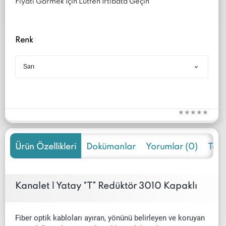
Fiyatı Görmek İçin Lütfen İrtibata Geçin
Renk
Ürün Özellikleri
Dokümanlar
Yorumlar (0)
Tekli
Kanalet | Yatay “T” Redüktör 3010 Kapaklı
Fiber optik kabloları ayıran, yönünü belirleyen ve koruyan