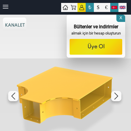
₺
$
€
işim
X
KANALET
Bültenler ve indirimler
almak için bir hesap oluşturun
Üye Ol