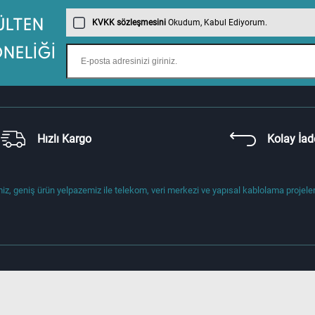
KVKK sözleşmesini
Okudum, Kabul Ediyorum.
ÜLTEN
NELİĞİ
Hızlı Kargo
Kolay İad
z, geniş ürün yelpazemiz ile telekom, veri merkezi ve yapısal kablolama projelerin
Hakkımızda
Adres
Gebze Organize Sanayi Bölgesi (GOSB