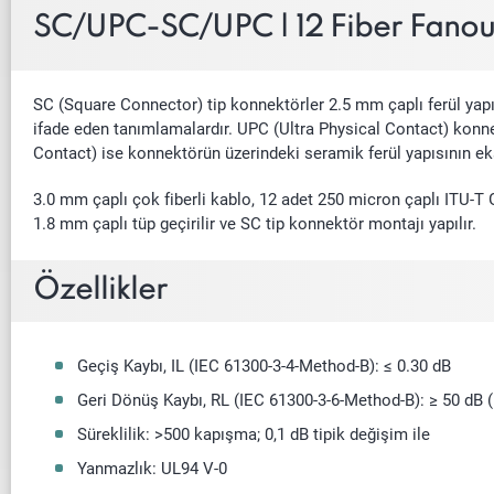
SC/UPC-SC/UPC | 12 Fiber Fanou
SC (Square Connector) tip konnektörler 2.5 mm çaplı ferül yapıs
ifade eden tanımlamalardır. UPC (Ultra Physical Contact) konne
Contact) ise konnektörün üzerindeki seramik ferül yapısının ekst
3.0 mm çaplı çok fiberli kablo, 12 adet 250 micron çaplı ITU-T G
1.8 mm çaplı tüp geçirilir ve SC tip konnektör montajı yapılır.
Özellikler
Geçiş Kaybı, IL (IEC 61300-3-4-Method-B): ≤ 0.30 dB
Geri Dönüş Kaybı, RL (IEC 61300-3-6-Method-B): ≥ 50 dB 
Süreklilik: >500 kapışma; 0,1 dB tipik değişim ile
Yanmazlık: UL94 V-0