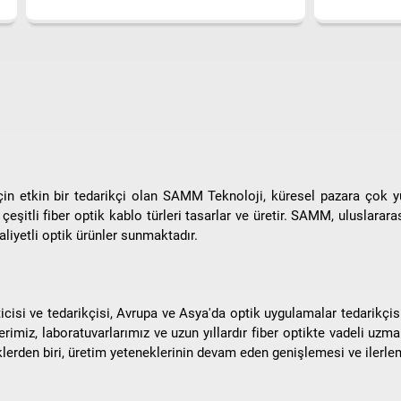
çin etkin bir tedarikçi olan SAMM Teknoloji, küresel pazara çok y
eşitli fiber optik kablo türleri tasarlar ve üretir. SAMM, uluslararas
aliyetli optik ürünler sunmaktadır.
cisi ve tedarikçisi, Avrupa ve Asya'da optik uygulamalar tedarikçisi 
miz, laboratuvarlarımız ve uzun yıllardır fiber optikte vadeli uzmanlı
lerden biri, üretim yeteneklerinin devam eden genişlemesi ve ilerlem