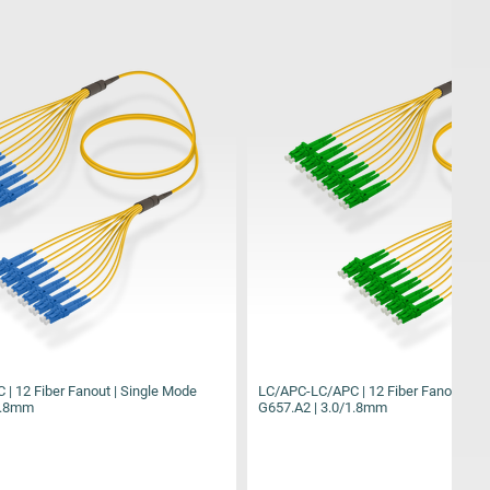
ingle Mode
LC/APC-LC/APC | 12 Fiber Fanout | Single Mode
SC
G657.A2 | 3.0/1.8mm
G6