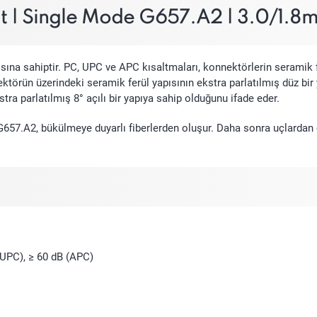
t | Single Mode G657.A2 | 3.0/1.8
ına sahiptir. PC, UPC ve APC kısaltmaları, konnektörlerin seramik fer
ktörün üzerindeki seramik ferül yapısının ekstra parlatılmış düz bi
ra parlatılmış 8° açılı bir yapıya sahip olduğunu ifade eder.
657.A2, bükülmeye duyarlı fiberlerden oluşur. Daha sonra uçlardan çık
(UPC), ≥ 60 dB (APC)