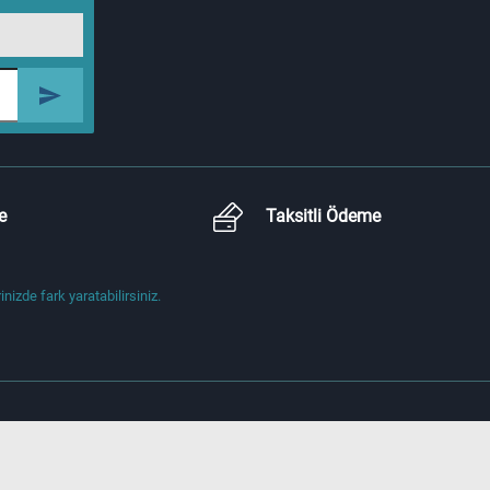
e
Taksitli Ödeme
izde fark yaratabilirsiniz.
) İhsandede Cd.