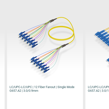
| 12 Fiber Fanout | Single Mode
LC/UPC-LC/UPC | 12 Fiber Fanout | S
/0.9mm
G657.A2 | 3.0/1.8mm