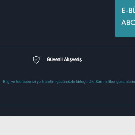
E-B
ABO
Güvenli Alışveriş
Bilgi ve tecrübemizi yerli üretim gücümüzle birleştirdik. Samm fiber çözümlerimi
Önemli Bilgiler
Hızlı Erişim
Teslimat Koşulları
Anasayfa