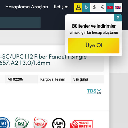
₺
$
€
Hesaplama Araçları
İletişim
0
X
0,00
TL
Bültenler ve indirimler
almak için bir hesap oluşturun
Üye Ol
C/UPC | 12 Fiber Fanout | Single
57.A2 | 3.0/1.8mm
MT02206
Kargoya Teslim
5 iş günü