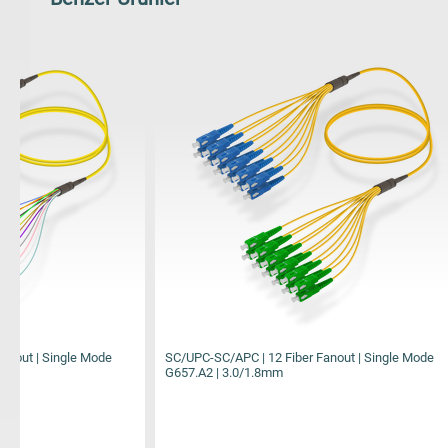
SC/UPC-SC/APC | 12 Fiber Fanout | Single Mode
LC/UPC-LC/UPC 
G657.A2 | 3.0/1.8mm
G657.A2 | 3.0