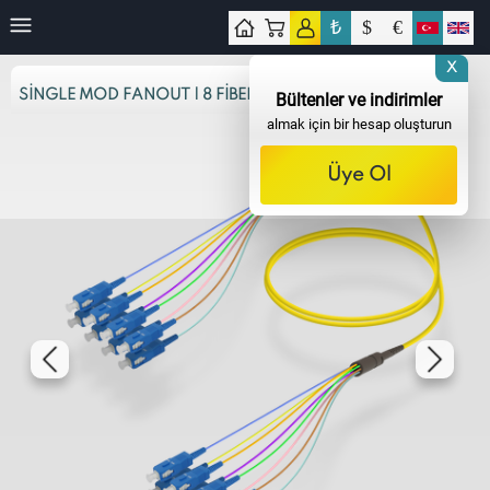
₺
$
€
işim
X
SINGLE MOD FANOUT | 8 FIBER
Bültenler ve indirimler
almak için bir hesap oluşturun
Üye Ol