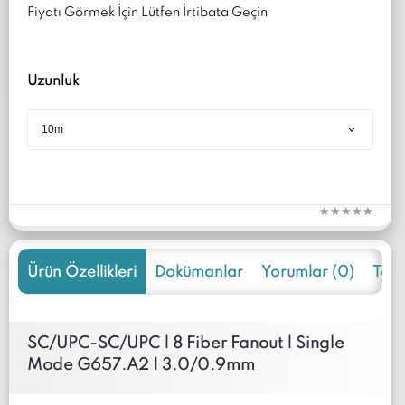
Fiyatı Görmek İçin Lütfen İrtibata Geçin
Uzunluk
Ürün Özellikleri
Dokümanlar
Yorumlar (0)
Tekli
SC/UPC-SC/UPC | 8 Fiber Fanout | Single
Mode G657.A2 | 3.0/0.9mm