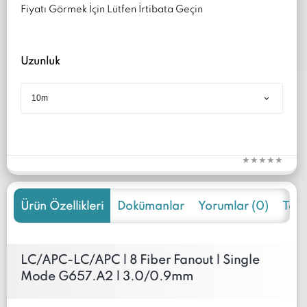
Fiyatı Görmek İçin Lütfen İrtibata Geçin
Uzunluk
Ürün Özellikleri
Dokümanlar
Yorumlar (0)
Tekli
LC/APC-LC/APC | 8 Fiber Fanout | Single
Mode G657.A2 | 3.0/0.9mm