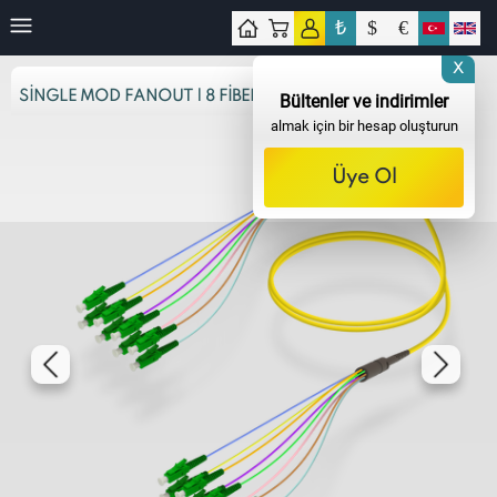
₺
$
€
işim
X
SINGLE MOD FANOUT | 8 FIBER
Bültenler ve indirimler
almak için bir hesap oluşturun
Üye Ol