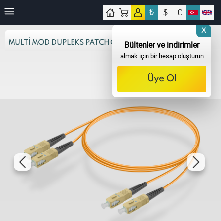
₺
$
€
işim
X
MULTI MOD DUPLEKS PATCH CORD
Bültenler ve indirimler
almak için bir hesap oluşturun
Üye Ol