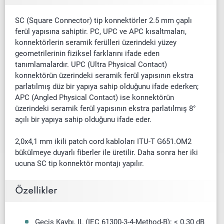
SC (Square Connector) tip konnektörler 2.5 mm çaplı
ferül yapısına sahiptir. PC, UPC ve APC kısaltmaları,
konnektörlerin seramik ferülleri üzerindeki yüzey
geometrilerinin fiziksel farklarını ifade eden
tanımlamalardır. UPC (Ultra Physical Contact)
konnektörün üzerindeki seramik ferül yapısının ekstra
parlatılmış düz bir yapıya sahip olduğunu ifade ederken;
APC (Angled Physical Contact) ise konnektörün
üzerindeki seramik ferül yapısının ekstra parlatılmış 8°
açılı bir yapıya sahip olduğunu ifade eder.
2,0x4,1 mm ikili patch cord kabloları ITU-T G651.OM2
bükülmeye duyarlı fiberler ile üretilir. Daha sonra her iki
ucuna SC tip konnektör montajı yapılır.
Özellikler
Geçiş Kaybı, IL (IEC 61300-3-4-Method-B): ≤ 0.30 dB