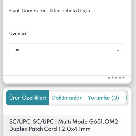
Fiyatı Görmek İçin Lütfen İrtibata Geçin
Uzunluk
Ürün Özellikleri
Dokümanlar
Yorumlar (0)
Tekli
SC/UPC-SC/UPC | Multi Mode G651.OM2
Duplex Patch Cord | 2.0x4.1mm